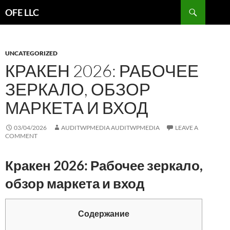
Search
OFE LLC
SKIP
TO
CONTENT
UNCATEGORIZED
КРАКЕН 2026: РАБОЧЕЕ
ЗЕРКАЛО, ОБЗОР
МАРКЕТА И ВХОД
03/04/2026
AUDITWPMEDIA AUDITWPMEDIA
LEAVE A
COMMENT
Кракен 2026: Рабочее зеркало,
обзор маркета и вход
Содержание