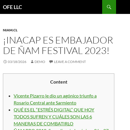
Search
OFE LLC
SKIP
TO
CONTENT
NIAM.CL
¡INACAP ES EMBAJADOR
DE ÑAM FESTIVAL 2023!
03/18/2026
DEMO
LEAVE A COMMENT
Content
Vicente Pizarro le dio un agónico triunfo a
Rosario Central ante Sarmiento
QUÉ ES EL “ESTRÉS DIGITAL” QUE HOY
TODOS SUFREN Y CUÁLES SON LAS 6
MANERAS DE COMBATIRLO