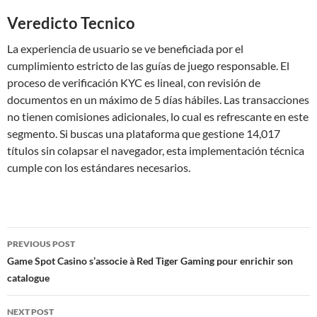
Veredicto Tecnico
La experiencia de usuario se ve beneficiada por el
cumplimiento estricto de las guías de juego responsable. El
proceso de verificación KYC es lineal, con revisión de
documentos en un máximo de 5 días hábiles. Las transacciones
no tienen comisiones adicionales, lo cual es refrescante en este
segmento. Si buscas una plataforma que gestione 14,017
títulos sin colapsar el navegador, esta implementación técnica
cumple con los estándares necesarios.
Post
PREVIOUS POST
navigation
Game Spot Casino s’associe à Red Tiger Gaming pour enrichir son
catalogue
NEXT POST