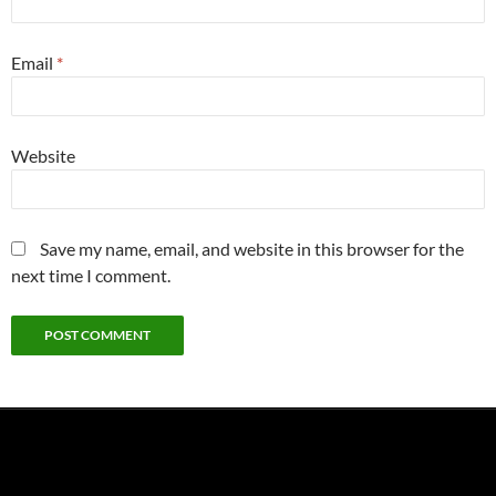
Email
*
Website
Save my name, email, and website in this browser for the
next time I comment.