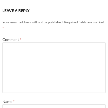
LEAVE A REPLY
Your email address will not be published.
Required fields are marked
*
Comment
*
Name
*