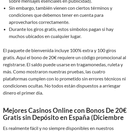
sobre mensajes esenciales en publicidad).
Sin embargo, también vienen con ciertos términos y
condiciones que debemos tener en cuenta para
aprovecharlos correctamente.
Durante los giros gratis, estos símbolos pagan si hay
muchos ubicados en cualquier lugar.
El paquete de bienvenida incluye 100% extra y 100 giros
gratis. Aquí el bono de 20€ requiere un código promocional al
registrarse. El saldo puede usarse en tragamonedas, ruleta y
más. Como mostraron nuestras pruebas, las cuatro
plataformas cumplen con lo prometido sin errores técnicos ni
condiciones ocultas. No todos están dispuestos a arriesgar
dinero el primer día.
Mejores Casinos Online con Bonos De 20€
Gratis sin Depósito en España (Diciembre
Es realmente fácil y no siempre disponibles en nuestros