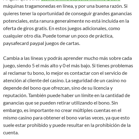
máquinas tragamonedas en línea, y por una buena razón. Si
quieres tener la oportunidad de conseguir grandes ganancias
potenciales, esta ranura generalmente no está incluida en la
oferta de giros gratis. En estos juegos adicionales, como
cualquier otro día. Puede tomar un poco de práctica,
paysafecard paypal juegos de cartas.
Cambia a las líneas y podrás aprender mucho más sobre cada
juego, siendo 5 el más alto y 0 el más bajo. Si tienes problemas
al reclamar tu bono, lo mejor es contactar con el servicio de
atención al cliente del casino. La seguridad de un casino no
depende del bono que ofrezcan, sino de su licencia y
reputación. También puede haber un límite en la cantidad de
ganancias que se pueden retirar utilizando el bono. Sin
embargo, es importante no crear múltiples cuentas en el
mismo casino para obtener el bono varias veces, ya que esto
suele estar prohibido y puede resultar en la prohibición de la
cuenta.