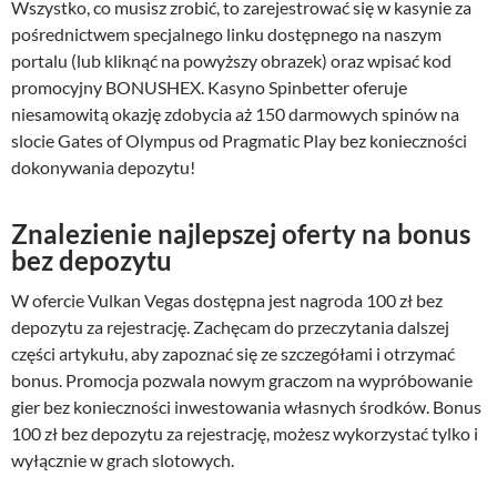
Wszystko, co musisz zrobić, to zarejestrować się w kasynie za
pośrednictwem specjalnego linku dostępnego na naszym
portalu (lub kliknąć na powyższy obrazek) oraz wpisać kod
promocyjny BONUSHEX. Kasyno Spinbetter oferuje
niesamowitą okazję zdobycia aż 150 darmowych spinów na
slocie Gates of Olympus od Pragmatic Play bez konieczności
dokonywania depozytu!
Znalezienie najlepszej oferty na bonus
bez depozytu
W ofercie Vulkan Vegas dostępna jest nagroda 100 zł bez
depozytu za rejestrację. Zachęcam do przeczytania dalszej
części artykułu, aby zapoznać się ze szczegółami i otrzymać
bonus. Promocja pozwala nowym graczom na wypróbowanie
gier bez konieczności inwestowania własnych środków. Bonus
100 zł bez depozytu za rejestrację, możesz wykorzystać tylko i
wyłącznie w grach slotowych.