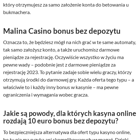
który otrzymujesz za samo założenie konta do betowania u
bukmachera.
Malina Casino bonus bez depozytu
Oznacza to, że będziesz mógł na nich grać w te same automaty,
tak samo założysz konto, a także uruchomisz darmowe
pieniądze za rejestrację. Oczywiście wszystko w życiu ma
pewne wady – podobnie jest z darmowe pieniądze za
rejestrację 2023. To pytanie zadaje sobie wielu graczy, którzy
otrzymują środki do darmowej gry. Każda oferta tego typu – a
właściwie to i każdy inny bonus w kasynie – ma pewne
ograniczenia i wymagania wobec gracza.
Jakie są powody, dla których kasyna online
rozdają 10 euro bonus bez depozytu?
To bezpieczniejsza alternatywa dla ofert typu kasyno online,
bo tu nie ma ryzyka ani skomplikowanych wymagań. Dzięki