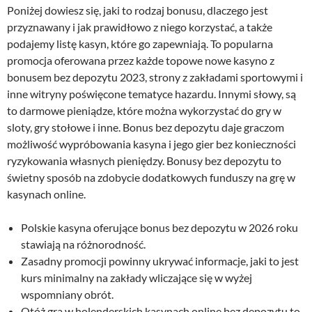
Poniżej dowiesz się, jaki to rodzaj bonusu, dlaczego jest
przyznawany i jak prawidłowo z niego korzystać, a także
podajemy listę kasyn, które go zapewniają. To popularna
promocja oferowana przez każde topowe nowe kasyno z
bonusem bez depozytu 2023, strony z zakładami sportowymi i
inne witryny poświęcone tematyce hazardu. Innymi słowy, są
to darmowe pieniądze, które można wykorzystać do gry w
sloty, gry stołowe i inne. Bonus bez depozytu daje graczom
możliwość wypróbowania kasyna i jego gier bez konieczności
ryzykowania własnych pieniędzy. Bonusy bez depozytu to
świetny sposób na zdobycie dodatkowych funduszy na grę w
kasynach online.
Polskie kasyna oferujące bonus bez depozytu w 2026 roku
stawiają na różnorodność.
Zasadny promocji powinny ukrywać informacje, jaki to jest
kurs minimalny na zakłady wliczające się w wyżej
wspomniany obrót.
Otóż gra w holenderskich kasynach online bez depozytu to