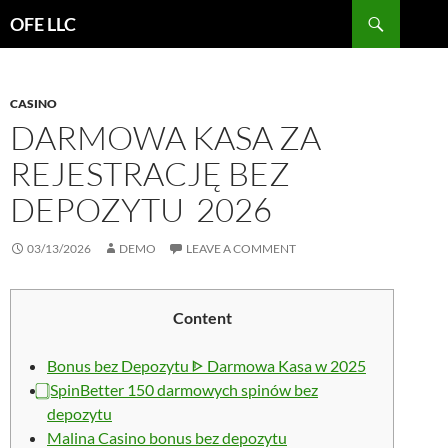
Search
OFE LLC
SKIP
TO
CONTENT
CASINO
DARMOWA KASA ZA
REJESTRACJĘ BEZ
DEPOZYTU ️ 2026
03/13/2026
DEMO
LEAVE A COMMENT
Content
Bonus bez Depozytu ᐈ Darmowa Kasa w 2025
⃣ SpinBetter 150 darmowych spinów bez
depozytu
Malina Casino bonus bez depozytu