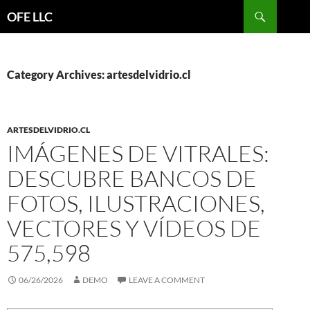
Search
OFE LLC
SKIP
TO
CONTENT
Category Archives: artesdelvidrio.cl
ARTESDELVIDRIO.CL
IMÁGENES DE VITRALES:
DESCUBRE BANCOS DE
FOTOS, ILUSTRACIONES,
VECTORES Y VÍDEOS DE
575,598
06/26/2026
DEMO
LEAVE A COMMENT