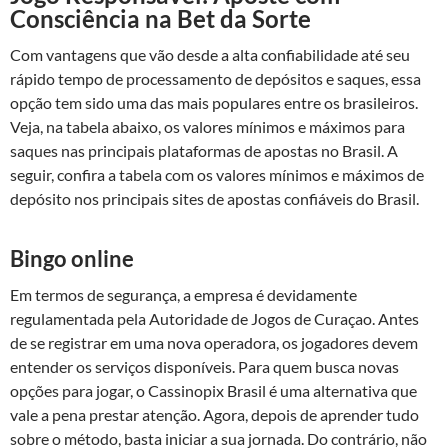
Consciência na Bet da Sorte
Com vantagens que vão desde a alta confiabilidade até seu
rápido tempo de processamento de depósitos e saques, essa
opção tem sido uma das mais populares entre os brasileiros.
Veja, na tabela abaixo, os valores mínimos e máximos para
saques nas principais plataformas de apostas no Brasil. A
seguir, confira a tabela com os valores mínimos e máximos de
depósito nos principais sites de apostas confiáveis do Brasil.
Bingo online
Em termos de segurança, a empresa é devidamente
regulamentada pela Autoridade de Jogos de Curaçao. Antes
de se registrar em uma nova operadora, os jogadores devem
entender os serviços disponíveis. Para quem busca novas
opções para jogar, o Cassinopix Brasil é uma alternativa que
vale a pena prestar atenção. Agora, depois de aprender tudo
sobre o método, basta iniciar a sua jornada. Do contrário, não