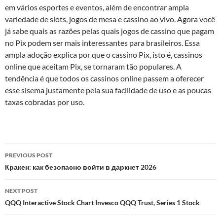
em vários esportes e eventos, além de encontrar ampla
variedade de slots, jogos de mesa e cassino ao vivo. Agora você
já sabe quais as razões pelas quais jogos de cassino que pagam
no Pix podem ser mais interessantes para brasileiros. Essa
ampla adoção explica por que o cassino Pix, isto é, cassinos
online que aceitam Pix, se tornaram tão populares. A
tendência é que todos os cassinos online passem a oferecer
esse sisema justamente pela sua facilidade de uso e as poucas
taxas cobradas por uso.
Post
PREVIOUS POST
navigation
Кракен: как безопасно войти в даркнет 2026
NEXT POST
QQQ Interactive Stock Chart Invesco QQQ Trust, Series 1 Stock