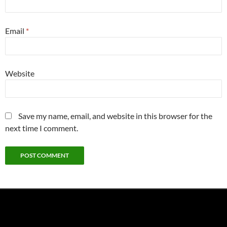
Email
*
Website
Save my name, email, and website in this browser for the
next time I comment.