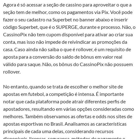
Agora é só acessar a seção de cassino para aproveitar o que a
seção tem de melhor, como os pagamentos via Pix. Você pode
fazer o seu cadastro na Superbet no banner abaixo e inserir
código Superbet, que é o SUPERGE, durante e processo. Não, o
CassinoPix não tem cupom disponível para ativar ao criar sua
conta, mas isso não impede de reivindicar as promoções da
casa. Caso ainda não saiba o que é rollover, é um requisito de
aposta para a conversão do saldo de bônus em valor real
válido para saque. Não, os bônus do CassinoPix não possuem
rollover.
No entanto, quando se trata de escolher o melhor site de
apostas em futebol, a competição é intensa. É importante
notar que cada plataforma pode atrair diferentes perfis de
apostadores, resultando em várias opções consideradas como
melhores. Também observamos as ofertas e odds nos sites de
apostas esportivas no Brasil. Analisamos as características
principais de cada uma delas, considerando recursos
disponíveis, licenças, segurança, métodos de pagamento e