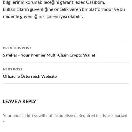
bilgilerinin korunabileceğini garanti eder. Casibom,
kullanıcıların güvenliğine öncelik veren bir platformdur ve bu
nedenle güvenliğiniz için en iyisi olabilir.
Post
PREVIOUS POST
navigation
SafePal – Your Premier Multi-Chain Crypto Wallet
NEXT POST
Offizielle Österreich Website
LEAVE A REPLY
Your email address will not be published.
Required fields are marked
*