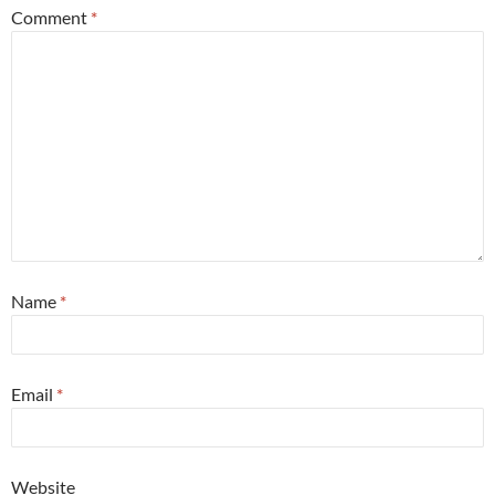
Comment
*
Name
*
Email
*
Website