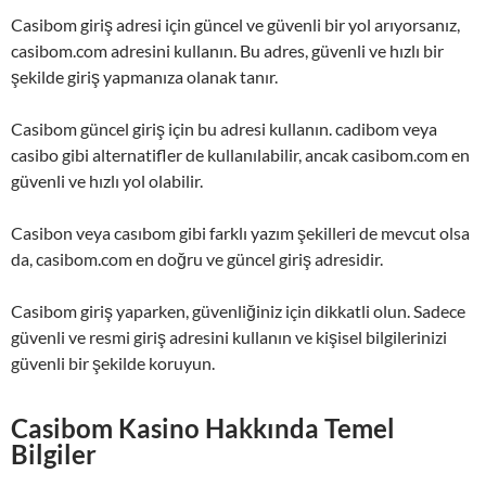
Casibom giriş adresi için güncel ve güvenli bir yol arıyorsanız,
casibom.com adresini kullanın. Bu adres, güvenli ve hızlı bir
şekilde giriş yapmanıza olanak tanır.
Casibom güncel giriş için bu adresi kullanın. cadibom veya
casibo gibi alternatifler de kullanılabilir, ancak casibom.com en
güvenli ve hızlı yol olabilir.
Casibon veya casıbom gibi farklı yazım şekilleri de mevcut olsa
da, casibom.com en doğru ve güncel giriş adresidir.
Casibom giriş yaparken, güvenliğiniz için dikkatli olun. Sadece
güvenli ve resmi giriş adresini kullanın ve kişisel bilgilerinizi
güvenli bir şekilde koruyun.
Casibom Kasino Hakkında Temel
Bilgiler