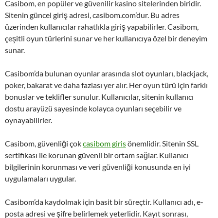
Casibom, en popüler ve güvenilir kasino sitelerinden biridir.
Sitenin güncel giriş adresi, casibom.com’dur. Bu adres
üzerinden kullanıcılar rahatlıkla giriş yapabilirler. Casibom,
çeşitli oyun türlerini sunar ve her kullanıcıya özel bir deneyim
sunar.
Casibom’da bulunan oyunlar arasında slot oyunları, blackjack,
poker, bakarat ve daha fazlası yer alır. Her oyun türü için farklı
bonuslar ve teklifler sunulur. Kullanıcılar, sitenin kullanıcı
dostu arayüzü sayesinde kolayca oyunları seçebilir ve
oynayabilirler.
Casibom, güvenliği çok
casibom giris
önemlidir. Sitenin SSL
sertifikası ile korunan güvenli bir ortam sağlar. Kullanıcı
bilgilerinin korunması ve veri güvenliği konusunda en iyi
uygulamaları uygular.
Casibom’da kaydolmak için basit bir süreçtir. Kullanıcı adı, e-
posta adresi ve şifre belirlemek yeterlidir. Kayıt sonrası,