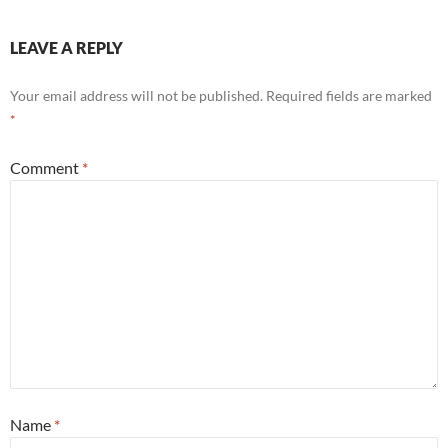
LEAVE A REPLY
Your email address will not be published.
Required fields are marked
*
Comment
*
Name
*