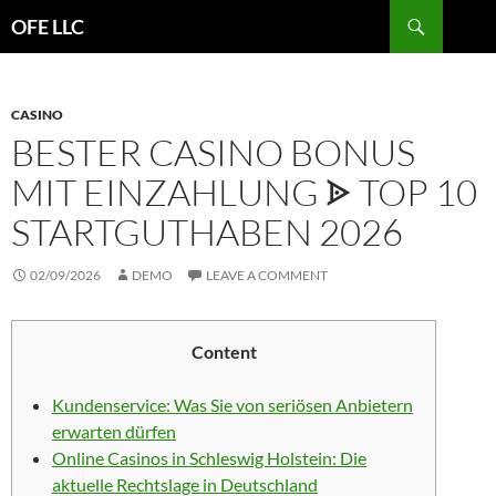
Search
OFE LLC
SKIP
TO
CONTENT
CASINO
BESTER CASINO BONUS
MIT EINZAHLUNG ᗎ TOP 10
STARTGUTHABEN 2026
02/09/2026
DEMO
LEAVE A COMMENT
Content
Kundenservice: Was Sie von seriösen Anbietern
erwarten dürfen
Online Casinos in Schleswig Holstein: Die
aktuelle Rechtslage in Deutschland