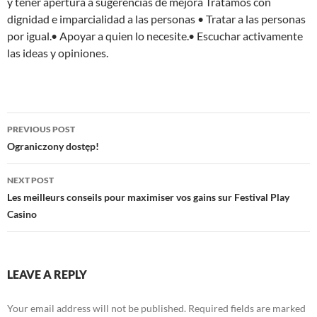
y tener apertura a sugerencias de mejora Tratamos con
dignidad e imparcialidad a las personas • Tratar a las personas
por igual.• Apoyar a quien lo necesite.• Escuchar activamente
las ideas y opiniones.
Post
PREVIOUS POST
navigation
Ograniczony dostęp!
NEXT POST
Les meilleurs conseils pour maximiser vos gains sur Festival Play
Casino
LEAVE A REPLY
Your email address will not be published.
Required fields are marked