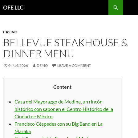
Search
OFE LLC
SKIP
TO
CONTENT
CASINO
BELLEVUE STEAKHOUSE &
DINNER MENU
04/14/2026
DEMO
LEAVE A COMMENT
Content
Casa del Mayorazgo de Medina, un rincón
histórico con sabor en el Centro Histórico de la
Ciudad de México
Francisco Céspedes con su Big Band en La
Maraka