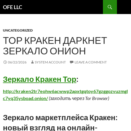
Search
OFE LLC
SKIP
TO
CONTENT
UNCATEGORIZED
ТОР КРАКЕН ДАРКНЕТ
ЗЕРКАЛО ОНИОН
06/22/2026
SYSTEM ACCOUNT
LEAVE A COMMENT
Зеркало Кракен Тор
:
http://kraken2tr7eohw6acwwp2apxtgqtoy67gzggozvuzmgl
c7yq35ysboad.onion/
(заходить через Tor Browser)
Зеркало маркетплейса Кракен:
новый взгляд на онлайн-