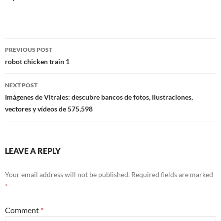
Post
PREVIOUS POST
navigation
robot chicken train 1
NEXT POST
Imágenes de Vitrales: descubre bancos de fotos, ilustraciones,
vectores y vídeos de 575,598
LEAVE A REPLY
Your email address will not be published.
Required fields are marked
*
Comment
*