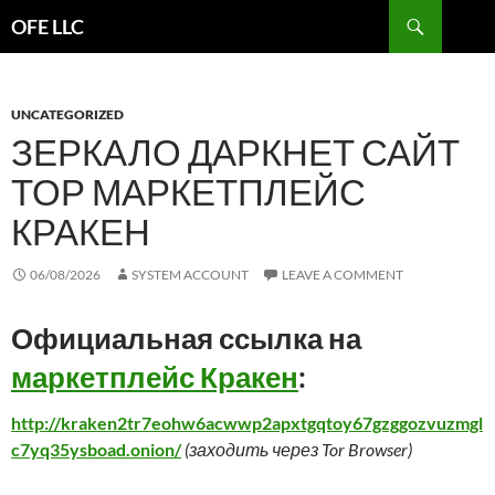
Search
OFE LLC
SKIP
TO
CONTENT
UNCATEGORIZED
ЗЕРКАЛО ДАРКНЕТ САЙТ
ТОР МАРКЕТПЛЕЙС
КРАКЕН
06/08/2026
SYSTEM ACCOUNT
LEAVE A COMMENT
Официальная ссылка на
маркетплейс Кракен
:
http://kraken2tr7eohw6acwwp2apxtgqtoy67gzggozvuzmgl
c7yq35ysboad.onion/
(заходить через Tor Browser)